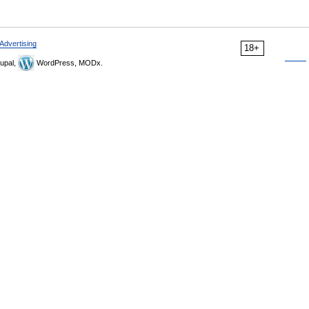
Advertising
18+
upal,
WordPress, MODx.