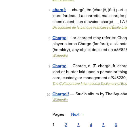
chargé
— chargé, ée (char jé, jée) part
7
lourd fardeau. La charrette mal chargée
cheminaient, l un d avoine chargé...., L
Dictionnaire de la Langue Française d'Émile Litt
Charge
— or charged may refer to: Charge
8
player s torso Charge (fanfare), a six no
(heraldry), any object depicted on a&#8
Wikipedia
Charge
— Charge, n. [F. charge, fr. charge
9
load or burder laid upon a person or thin
care, custody, or management of&#8230
The Collaborative International Dictionary of Eng
Charge!!
— Studio album by The Aquaba
10
Wikipedia
Pages
Next
→
1
2
3
4
5
6