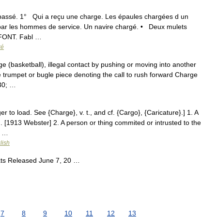
. passé. 1° Qui a reçu une charge. Les épaules chargées d un
 par les hommes de service. Un navire chargé. • Deux mulets
A FONT. Fabl …
ré
 (basketball), illegal contact by pushing or moving into another
te trumpet or bugle piece denoting the call to rush forward Charge
230; …
r to load. See {Charge}, v. t., and cf. {Cargo}, {Caricature}.] 1. A
g. [1913 Webster] 2. A person or thing commited or intrusted to the
; …
lish
ts Released June 7, 20 …
7
8
9
10
11
12
13