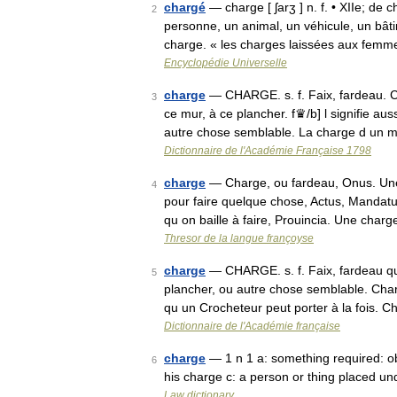
chargé
— charge [ ʃarʒ ] n. f. • XIIe; de 
2
personne, un animal, un véhicule, un bâti
charge. « les charges laissées aux fem
Encyclopédie Universelle
charge
— CHARGE. s. f. Faix, fardeau. C
3
ce mur, à ce plancher. f♛/b] l signifie a
autre chose semblable. La charge d un 
Dictionnaire de l'Académie Française 1798
charge
— Charge, ou fardeau, Onus. Une 
4
pour faire quelque chose, Actus, Mandat
qu on baille à faire, Prouincia. Une cha
Thresor de la langue françoyse
charge
— CHARGE. s. f. Faix, fardeau qu
5
plancher, ou autre chose semblable. Char
qu un Crocheteur peut porter à la fois. 
Dictionnaire de l'Académie française
charge
— 1 n 1 a: something required: ob
6
his charge c: a person or thing placed und
Law dictionary