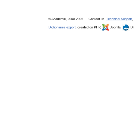
© Academic, 2000-2026
Contact us:
Technical Support
,
Dictionaries export
, created on PHP,
Joomla,
Dr