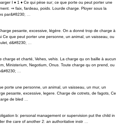
charger I ♦ 1 ♦ Ce qui pèse sur; ce que porte ou peut porter une
ment. ⇒ faix, fardeau, poids. Lourde charge. Ployer sous la
mes par&#8230; …
harge pesante, excessive, légère. On a donné trop de charge à
ussi Ce que peut porter une personne, un animal, un vaisseau, ou
mulet, d&#8230; …
charge et charté, Vehes, vehis. La charge qu on baille à aucun
um, Ministerium, Negotium, Onus. Toute charge qu on prend, ou
rge&#8230; …
e porte une personne, un animal, un vaisseau, un mur, un
ge pesante, excessive, legere. Charge de cotrets, de fagots, Ce
Charge de bled …
ligation b: personal management or supervision put the child in
er the care of another 2: an authoritative instr …