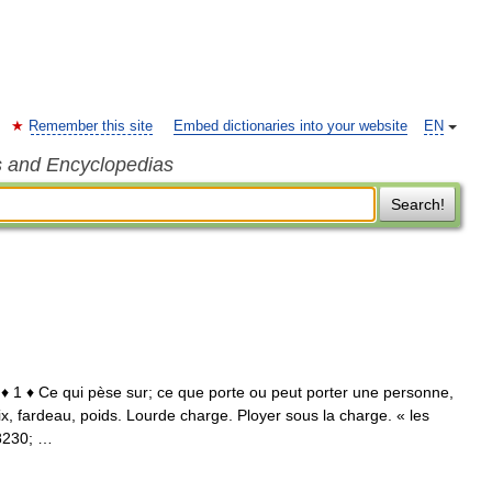
Remember this site
Embed dictionaries into your website
EN
s and Encyclopedias
Search!
 I ♦ 1 ♦ Ce qui pèse sur; ce que porte ou peut porter une personne,
ix, fardeau, poids. Lourde charge. Ployer sous la charge. « les
8230; …